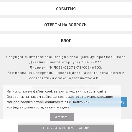
СОБЫТИЯ
ОТВЕТЫ НА ВОПРОСЫ
БЛОГ
Copyright © International Design School (Международная Школа
Дизайна, Санкт-Петербург) 2002–2026.
Лицензия № Л035-01271-78/00346900.
Все права на материалы, находящиеся на сайте, охраняются в
соответствии с законодательством РФ.
Развитие и поддержка сайта:
Webit
Мы используем файлы cookies для улучшения работы сайта.
Оставаясь на нашем сайте, вы соглашаетесь на использование
Версия для слабовидящих
Подписаться на рассылку
файлов cookies. Чтобы ознакомиться с Политикой
конфиденциальности,
нажмите здесь
.
Я согласен
ПОЛУЧИТЬ КОНСУЛЬТАЦИЮ