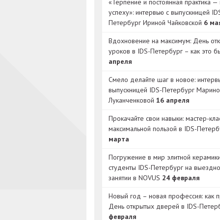
«Терпение и постоянная практика — 
успеху»: интервью с выпускницей ID
Петербург Ириной Чайковской
6 ма
Вдохновение на максимум: День от
уроков в IDS-Петербург – как это 
апреля
Смело делайте шаг в новое: интерв
выпускницей IDS-Петербург Марино
Луканченковой
16 апреля
Прокачайте свои навыки: мастер-кла
максимальной пользой в IDS-Петер
марта
Погружение в мир элитной керамик
студенты IDS-Петербург на выездн
занятии в NOVUS
24 февраля
Новый год – новая профессия: как 
День открытых дверей в IDS-Петер
февраля