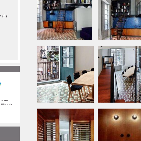
ма
(5)
омлен,
х данных