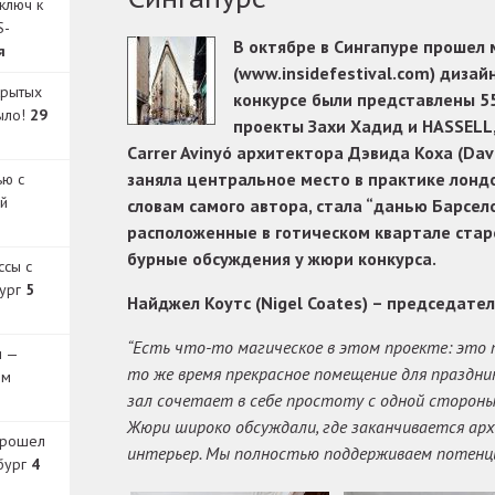
ключ к
S-
В октябре в Сингапуре прошел
я
(www.insidefestival.com) дизай
крытых
конкурсе были представлены 55
было!
29
проекты Захи Хадид и HASSELL
Carrer Avinyó архитектора Дэвида Коха (Davi
заняла центральное место в практике лондо
ью с
й
словам самого автора, стала “данью Барсел
расположенные в готическом квартале стар
бурные обсуждения у жюри конкурса.
ссы с
бург
5
Найджел Коутс (Nigel Coates) – председате
“Есть что-то магическое в этом проекте: это п
и —
то же время прекрасное помещение для праздни
ом
зал сочетает в себе простоту с одной стороны
Жюри широко обсуждали, где заканчивается ар
прошел
интерьер. Мы полностью поддерживаем потенци
бург
4