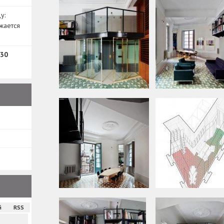
у:
жается
30
й
RSS