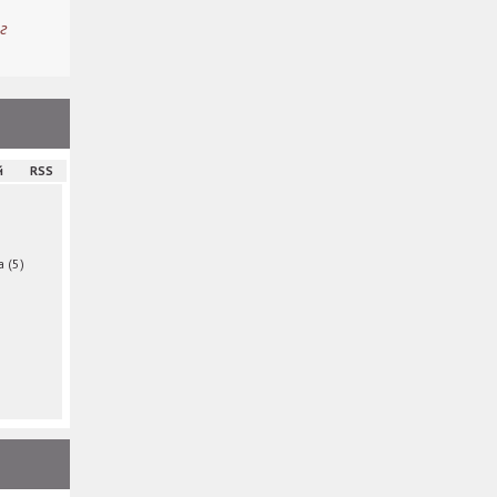
г
й
RSS
ма
(5)