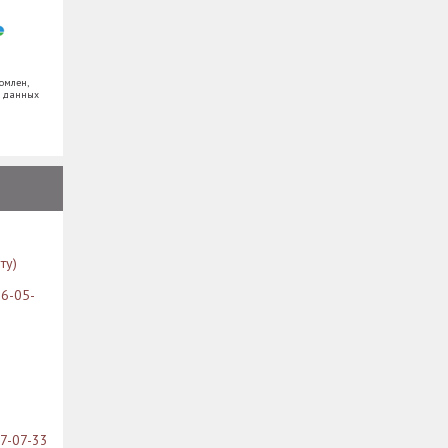
омлен,
х данных
ту)
26-05-
07-07-33