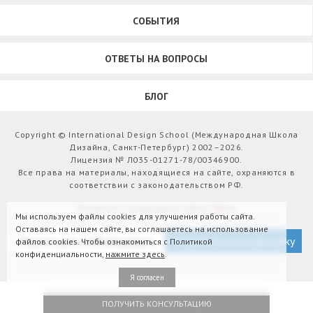
СОБЫТИЯ
ОТВЕТЫ НА ВОПРОСЫ
БЛОГ
Copyright © International Design School (Международная Школа
Дизайна, Санкт-Петербург) 2002–2026.
Лицензия № Л035-01271-78/00346900.
Все права на материалы, находящиеся на сайте, охраняются в
соответствии с законодательством РФ.
Развитие и поддержка сайта:
Webit
Мы используем файлы cookies для улучшения работы сайта.
Оставаясь на нашем сайте, вы соглашаетесь на использование
Версия для слабовидящих
Подписаться на рассылку
файлов cookies. Чтобы ознакомиться с Политикой
конфиденциальности,
нажмите здесь
.
Я согласен
ПОЛУЧИТЬ КОНСУЛЬТАЦИЮ