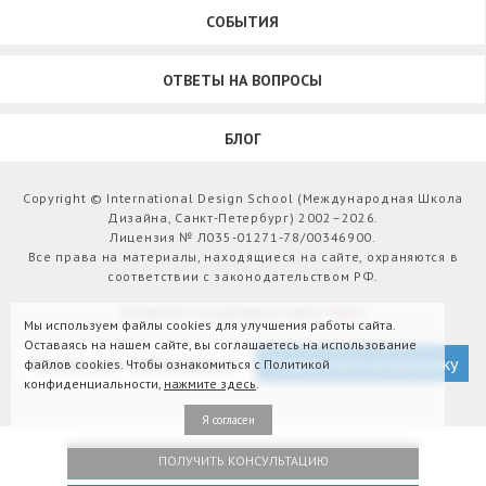
СОБЫТИЯ
ОТВЕТЫ НА ВОПРОСЫ
БЛОГ
Copyright © International Design School (Международная Школа
Дизайна, Санкт-Петербург) 2002–2026.
Лицензия № Л035-01271-78/00346900.
Все права на материалы, находящиеся на сайте, охраняются в
соответствии с законодательством РФ.
Развитие и поддержка сайта:
Webit
Мы используем файлы cookies для улучшения работы сайта.
Оставаясь на нашем сайте, вы соглашаетесь на использование
Версия для слабовидящих
Подписаться на рассылку
файлов cookies. Чтобы ознакомиться с Политикой
конфиденциальности,
нажмите здесь
.
Я согласен
ПОЛУЧИТЬ КОНСУЛЬТАЦИЮ