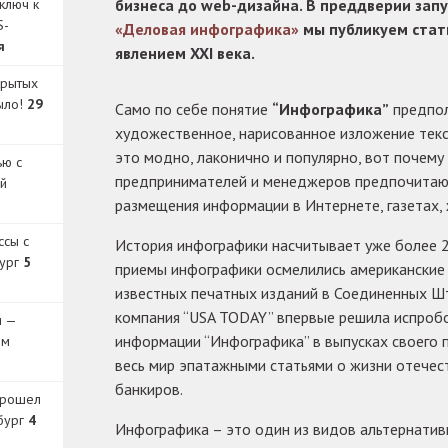
ключ к
бизнеса до web-дизайна. В преддверии запу
S-
«Деловая инфографика»
мы публикуем стат
я
явлением XXI века.
крытых
было!
29
Само по себе понятие
“Инфографика”
предпол
художественное, нарисованное изложение текс
это модно, лаконично и популярно, вот почем
ью с
предпринимателей и менеджеров предпочитаю
й
размещения информации в Интернете, газетах,
ссы с
История инфографики насчитывает уже более 2
бург
5
приемы инфографики осмелились американские 
известных печатных изданий в Соединенных Шт
компания “USA TODAY” впервые решила испроб
и —
информации “Инфографика” в выпусках своего п
ом
весь мир эпатажными статьями о жизни отечес
банкиров.
прошел
бург
4
Инфографика – это один из видов альтернати