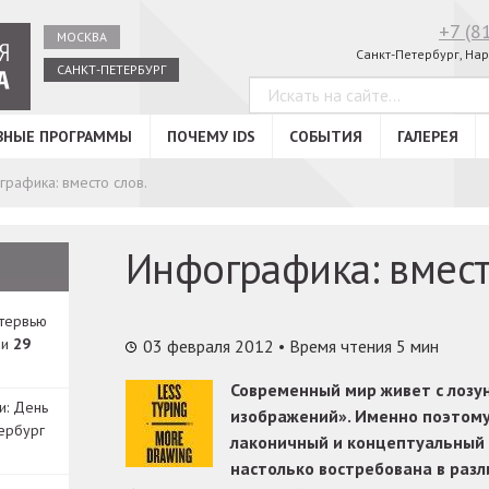
+7 (8
МОСКВА
Санкт-Петербург, Нар
САНКТ-ПЕТЕРБУРГ
ВНЫЕ ПРОГРАММЫ
ПОЧЕМУ IDS
СОБЫТИЯ
ГАЛЕРЕЯ
рафика: вместо слов.
Инфографика: вмест
нтервью
ди
29
03 февраля 2012
• Время чтения 5 мин
Современный мир живет с лозу
и: День
изображений». Именно поэтому
ербург
лаконичный и концептуальный
настолько востребована в разл