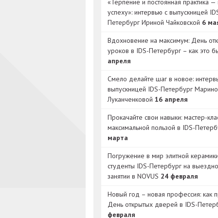
«Терпение и постоянная практика — 
успеху»: интервью с выпускницей ID
Петербург Ириной Чайковской
6 ма
Вдохновение на максимум: День от
уроков в IDS-Петербург – как это 
апреля
Смело делайте шаг в новое: интерв
выпускницей IDS-Петербург Марино
Луканченковой
16 апреля
Прокачайте свои навыки: мастер-кла
максимальной пользой в IDS-Петер
марта
Погружение в мир элитной керамик
студенты IDS-Петербург на выездн
занятии в NOVUS
24 февраля
Новый год – новая профессия: как 
День открытых дверей в IDS-Петер
февраля