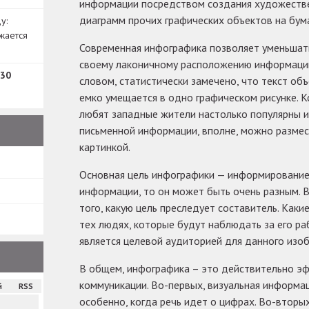
информации посредством создания художестве
диаграмм прочих графических объектов на бума
у:
жается
Современная инфографика позволяет уменьшат
своему лаконичному расположению информации
30
словом, статистически замечено, что текст об
емко умещается в одно графическом рисунке. К
любят западные жители настолько популярны и
письменной информации, вполне, можно размес
картинкой.
Основная цель инфографики — информирование.
информации, то он может быть очень разным. В
того, какую цель преследует составитель. Каки
тех людях, которые будут наблюдать за его ра
является целевой аудиторией для данного изо
В общем, инфографика – это действительно э
коммуникации. Во-первых, визуальная информа
й
RSS
особенно, когда речь идет о цифрах. Во-вторых