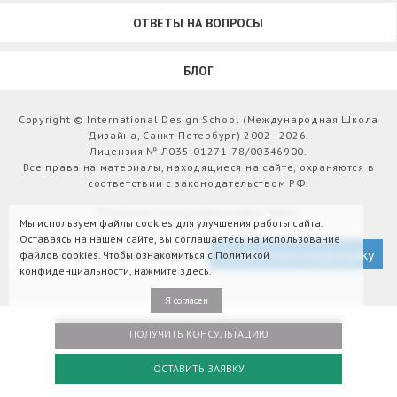
ОТВЕТЫ НА ВОПРОСЫ
БЛОГ
Copyright © International Design School (Международная Школа
Дизайна, Санкт-Петербург) 2002–2026.
Лицензия № Л035-01271-78/00346900.
Все права на материалы, находящиеся на сайте, охраняются в
соответствии с законодательством РФ.
Развитие и поддержка сайта:
Webit
Мы используем файлы cookies для улучшения работы сайта.
Оставаясь на нашем сайте, вы соглашаетесь на использование
Версия для слабовидящих
Подписаться на рассылку
файлов cookies. Чтобы ознакомиться с Политикой
конфиденциальности,
нажмите здесь
.
Я согласен
ПОЛУЧИТЬ КОНСУЛЬТАЦИЮ
ОСТАВИТЬ ЗАЯВКУ
Оплатить