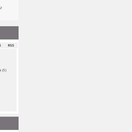
г
й
RSS
ма
(5)