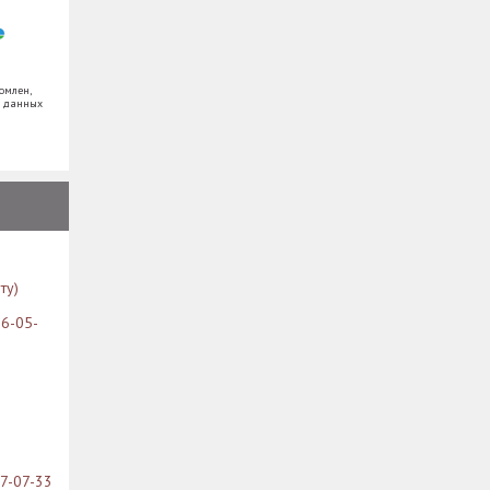
омлен,
х данных
ту)
26-05-
07-07-33