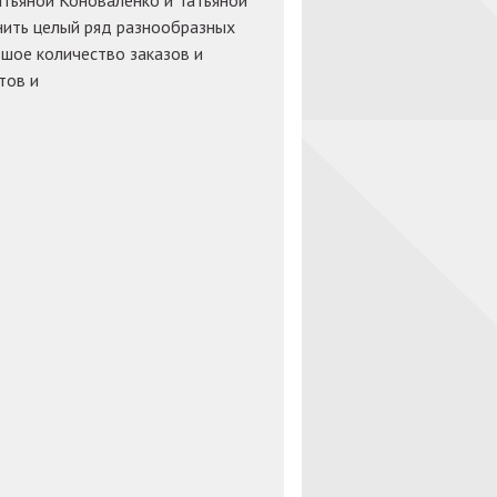
тьяной Коноваленко и Татьяной
нить целый ряд разнообразных
ьшое количество заказов и
тов и