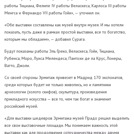
работы Тициана, Фелипе IV работы Веласкеса, Карлоса III работы
Менгса и Фернандо VII работы Гойи», — уточнил он.
«Обе выставки составлены как музей внутри музея. И мы хотели
показать, пусть даже в рамках простой выставки, все то богатство,
которым мы обладаем», — добавил Сурага.
Будут показаны работы Эль Греко, Веласкеса, Гойи, Тициана,
Рубенса, Моро, Луиса Мелендеса, Пантохи де ла Крус, Лонеры,
Ватто, Джоли.
Со своей стороны Эрмитаж привезет в Мадрид 170 экспонатов,
среди которых будет не только живопись, но и памятники
археологии (золото скифов), скульптура, произведения
прикладного искусства — все то, чем так богат и знаменит
российский музей.
«Для выставки шедевров Эрмитажа музей Прадо решил выделить
все свои выставочные площади. Мы понимаем важность этой
выставки как для продолжения сотрудничества между двумя