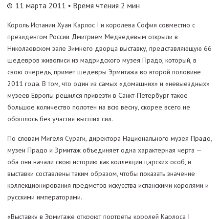
11 марта 2011
• Время чтения 2 мин
Король Испании Хуан Карлос I и королева София совместно с
президентом России Дмитрием Медведевым открыли в
Николаевском зале Зимнего дворца выставку, представляющую 66
шедевров живописи из мадридского музея Прадо, который, в
свою очередь, примет шедевры Эрмитажа во второй половине
2011 года. В том, что один из самых «домашних» и «невыездных»
музеев Европы решился привезти в Санкт-Петербург такое
большое количество полотен на всю весну, скорее всего не
обошлось без участия высших сил.
По словам Мигеля Сураги, директора Национального музея Прадо,
музеи Прадо и Эрмитаж объединяет одна характерная черта —
оба они начали свою историю как коллекции царских особ, и
выставки составлены таким образом, чтобы показать значение
коллекционирования предметов искусства испанскими королями и
русскими императорами.
«Выставку в Эрмитаже откроют портреты королей Карлоса I