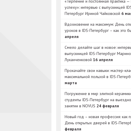
«Терпение и постоянная практика — 
успеху»: интервью с выпускницей ID
Петербург Ириной Чайковской
6 ма
Вдохновение на максимум: День от
уроков в IDS-Петербург – как это 
апреля
Смело делайте шаг в новое: интерв
выпускницей IDS-Петербург Марино
Луканченковой
16 апреля
Прокачайте свои навыки: мастер-кла
максимальной пользой в IDS-Петер
марта
Погружение в мир элитной керамик
студенты IDS-Петербург на выездн
занятии в NOVUS
24 февраля
Новый год – новая профессия: как 
День открытых дверей в IDS-Петер
февраля