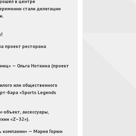
рошёл в центре
еремонии стали делегации
и.
!
за проект ресторана
ниц» — Ольга Ноткина (проект
илого или общественного
рт-бара «Sports Legends
-объект, аксессуары,
хни «Z–32»).
ь компании» — Мария Горюн