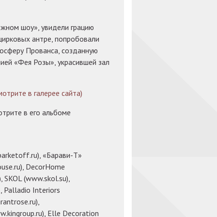
ежном шоу», увидели грацию
 цирковых антре, попробовали
осферу Прованса, созданную
ией «Фея Розы», украсившей зал
трите в галерее сайта)
трите в его альбоме
arketoff.ru), «Барави-Т»
ouse.ru), DecorHome
 SKOL (www.skol.su),
e
, Palladio Interiors
antrose.ru),
kingroup.ru), Elle Decoration