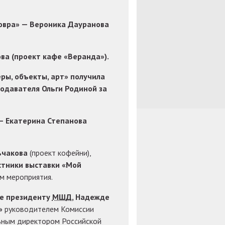
овра» — Вероника Дауранова
ва (проект кафе «Веранда»).
ры, объекты, арт» получила
одавателя Ольги Родиной за
— Екатерина Степанова
ьчакова
(проект кофейни),
стники выставки «Мой
м мероприятия.
е президенту
МШД
, Надежде
»
руководителем Комиссии
льным директором Российской