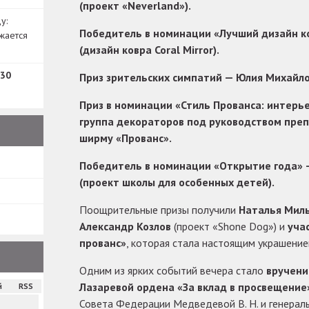
(проект «Neverland»).
у:
Победитель в номинации «Лучший дизайн к
жается
(дизайн ковра Coral Mirror).
30
Приз зрительских симпатий — Юлия Михайло
Приз в номинации «Стиль Прованса: интерье
группа декораторов под руководством преп
ширму «Прованс».
Победитель в номинации «Открытие года» 
(проект школы для особенных детей).
Поощрительные призы получили
Наталья Мил
Александр Козлов
(проект «Shone Dog») и
уча
прованс»
, которая стала настоящим украшение
Одним из ярких событий вечера стало
вручени
Лазаревой ордена «За вклад в просвещение
й
RSS
Совета Федерации Медведевой В. Н. и генера