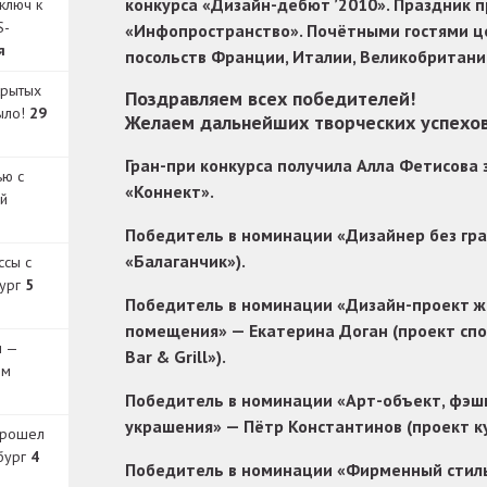
конкурса «Дизайн-дебют ’2010».
Праздник п
ключ к
S-
«Инфопространство». Почётными гостями ц
я
посольств Франции, Италии, Великобритани
крытых
Поздравляем всех победителей!
было!
29
Желаем дальнейших творческих успехов
Гран-при конкурса получила Алла Фетисова 
ью с
«Коннект».
й
Победитель в номинации «Дизайнер без гра
«Балаганчик»).
ссы с
бург
5
Победитель в номинации «Дизайн-проект ж
помещения» — Екатерина Доган (проект спо
и —
Bar & Grill»).
ом
Победитель в номинации «Арт-объект, фэшн
украшения» — Пётр Константинов (проект ку
прошел
бург
4
Победитель в номинации «Фирменный стил