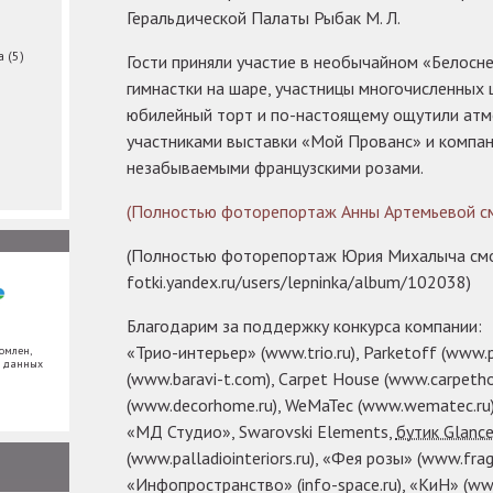
Геральдической Палаты Рыбак М. Л.
ма
(5)
Гости приняли участие в необычайном «Белосн
гимнастки на шаре, участницы многочисленных
юбилейный торт и по-настоящему ощутили атм
участниками выставки «Мой Прованс» и компан
незабываемыми французскими розами.
(Полностью фоторепортаж Анны Артемьевой смо
(Полностью фоторепортаж Юрия Михалыча смо
fotki.yandex.ru/users/lepninka/album/102038)
Благодарим за поддержку конкурса компании:
«Трио-интерьер» (www.trio.ru), Parketoff (www.p
омлен,
х данных
(www.baravi-t.com), Carpet House (www.carpeth
(www.decorhome.ru), WeMaTec (www.wematec.ru),
«МД Студио», Swarovski Elements,
бутик Glanc
(www.palladiointeriors.ru), «Фея розы» (www.fragr
«Инфопространство» (info-space.ru), «КиН» (www.