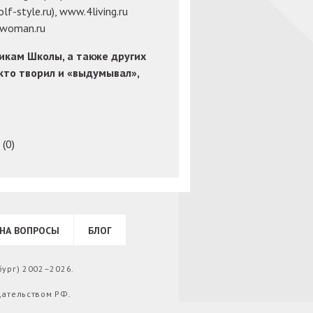
f-style.ru), www.4living.ru
.woman.ru
икам Школы, а также других
кто творил и «выдумывал»,
(0)
НА ВОПРОСЫ
БЛОГ
бург) 2002–2026.
дательством РФ.