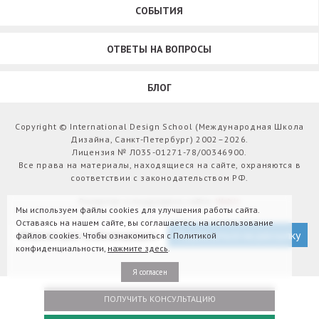
СОБЫТИЯ
ОТВЕТЫ НА ВОПРОСЫ
БЛОГ
Copyright © International Design School (Международная Школа
Дизайна, Санкт-Петербург) 2002–2026.
Лицензия № Л035-01271-78/00346900.
Все права на материалы, находящиеся на сайте, охраняются в
соответствии с законодательством РФ.
Развитие и поддержка сайта:
Webit
Мы используем файлы cookies для улучшения работы сайта.
Оставаясь на нашем сайте, вы соглашаетесь на использование
Версия для слабовидящих
Подписаться на рассылку
файлов cookies. Чтобы ознакомиться с Политикой
конфиденциальности,
нажмите здесь
.
Я согласен
ПОЛУЧИТЬ КОНСУЛЬТАЦИЮ