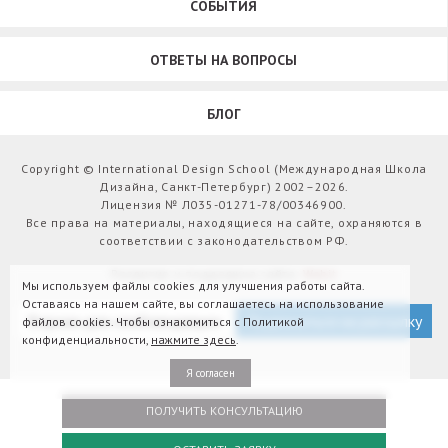
СОБЫТИЯ
ОТВЕТЫ НА ВОПРОСЫ
БЛОГ
Copyright © International Design School (Международная Школа
Дизайна, Санкт-Петербург) 2002–2026.
Лицензия № Л035-01271-78/00346900.
Все права на материалы, находящиеся на сайте, охраняются в
соответствии с законодательством РФ.
Развитие и поддержка сайта:
Webit
Мы используем файлы cookies для улучшения работы сайта.
Оставаясь на нашем сайте, вы соглашаетесь на использование
Версия для слабовидящих
Подписаться на рассылку
файлов cookies. Чтобы ознакомиться с Политикой
конфиденциальности,
нажмите здесь
.
Я согласен
ПОЛУЧИТЬ КОНСУЛЬТАЦИЮ