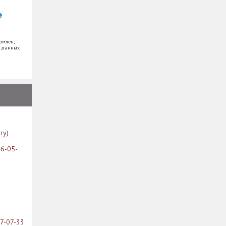
омлен,
х данных
ту)
26-05-
07-07-33