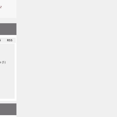
г
й
RSS
ма
(5)