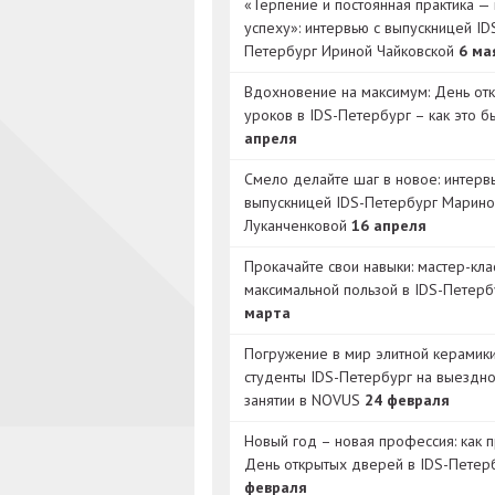
«Терпение и постоянная практика — 
успеху»: интервью с выпускницей ID
Петербург Ириной Чайковской
6 ма
Вдохновение на максимум: День от
уроков в IDS-Петербург – как это 
апреля
Смело делайте шаг в новое: интерв
выпускницей IDS-Петербург Марино
Луканченковой
16 апреля
Прокачайте свои навыки: мастер-кла
максимальной пользой в IDS-Петер
марта
Погружение в мир элитной керамик
студенты IDS-Петербург на выездн
занятии в NOVUS
24 февраля
Новый год – новая профессия: как 
День открытых дверей в IDS-Петер
февраля