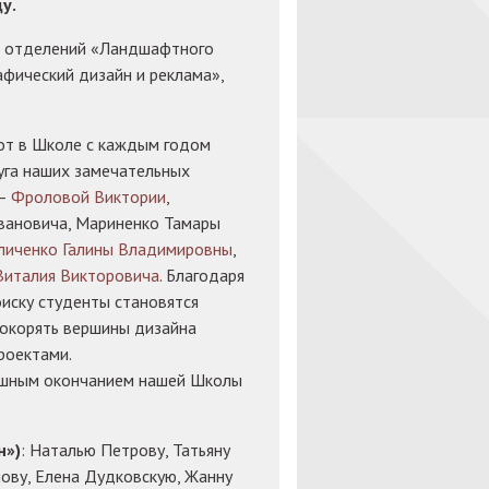
у.
ы отделений «Ландшафтного
афический дизайн и реклама»,
от в Школе с каждым годом
уга наших замечательных
 –
Фроловой Виктории
,
вановича, Мариненко Тамары
личенко Галины Владимировны
,
Виталия Викторовича
. Благодаря
иску студенты становятся
окорять вершины дизайна
роектами.
шным окончанием нашей Школы
н»)
: Наталью Петрову, Татьяну
лову, Елена Дудковскую, Жанну