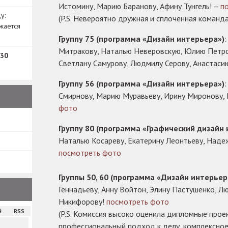
Истомину, Марию Баранову, Афину Тунгель! –
п
у:
(P.S. Невероятно дружная и сплоченная команда
жается
Группу 75 (программа «Дизайн интерьера»)
Митракову, Наталью Неверовскую, Юлию Петро
30
Светлану Самурову, Людмилу Серову, Анастаси
Группу 56 (программа «Дизайн интерьера»)
Смирнову, Марию Муравьеву, Ирину Миронову,
фото
Группу 80 (программа «Графический дизайн 
Наталью Косареву, Екатерину Леонтьеву, Надеж
посмотреть фото
Группы 50, 60 (программа «Дизайн интерьер
Геннадьеву, Анну Войтон, Элину Пастушенко, Л
Никифорову!
посмотреть фото
й
RSS
(P.S. Комиссия высоко оценила дипломные прое
профессиональный подход к делу, комплексное