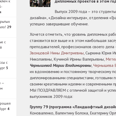
дипломных проектов в этом год
ключ к
S-
Выпуск 2009 года – это студент
я
дизайна», «Дизайна интерьера», отделения «Гр
крытых
успешно завершившие обучение.
было!
29
Хочется отметить, что уровень дипломных раб
становится все выше и в этом наибольшая засл
ью с
преподавателей, профессионалов своего дела
й
Звонцовой Нины Дмитриевны
, Сыркина Юрия И
Николаевны, Кучиной Ирины Валерьевны,
Мете
ссы с
Чернышевой Марии Владимировны
,
Чернышева 
бург
5
их вдохновению и постоянному творческому по
дипломированными специалистами, готовыми п
и —
своими креативными идеями и современными п
ом
МЫ ПОЗДРАВЛЯЕМ с отличной защитой и успе
выпускников 2009 года:
прошел
Группу 79 (программа «Ландшафтный дизай
бург
4
Коноваленко, Валентину Болока, Екатерину Ор