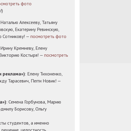
осмотреть фото
!)
: Наталью Алексееву, Татьяну
вскую, Екатерину Ревинскую,
ю Сотникову! —
посмотреть фото
: Ирину Кремневу, Елену
 Викторию Костыря! —
посмотреть
и реклама»)
: Елену Тихоненко,
ду Тарасевич, Пегги Новик! —
а»)
: Семена Горбунова, Марию
юдмилу Борисову, Ольгу
кты студентов, а именно
 решение, целостность,