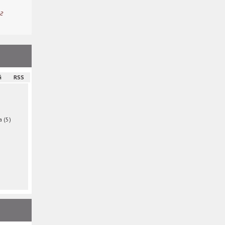
г
й
RSS
ма
(5)