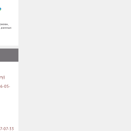
омлен,
х данных
ту)
26-05-
07-07-33