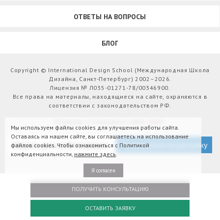
ОТВЕТЫ НА ВОПРОСЫ
БЛОГ
Copyright © International Design School (Международная Школа
Дизайна, Санкт-Петербург) 2002–2026.
Лицензия № Л035-01271-78/00346900.
Все права на материалы, находящиеся на сайте, охраняются в
соответствии с законодательством РФ.
Развитие и поддержка сайта:
Webit
Мы используем файлы cookies для улучшения работы сайта.
Оставаясь на нашем сайте, вы соглашаетесь на использование
Версия для слабовидящих
Подписаться на рассылку
файлов cookies. Чтобы ознакомиться с Политикой
конфиденциальности,
нажмите здесь
.
Я согласен
ПОЛУЧИТЬ КОНСУЛЬТАЦИЮ
ОСТАВИТЬ ЗАЯВКУ
Оплатить