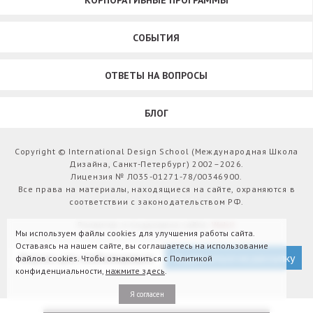
КОРПОРАТИВНЫЕ ПРОГРАММЫ
СОБЫТИЯ
ОТВЕТЫ НА ВОПРОСЫ
БЛОГ
Copyright © International Design School (Международная Школа
Дизайна, Санкт-Петербург) 2002–2026.
Лицензия № Л035-01271-78/00346900.
Все права на материалы, находящиеся на сайте, охраняются в
соответствии с законодательством РФ.
Развитие и поддержка сайта:
Webit
Мы используем файлы cookies для улучшения работы сайта.
Оставаясь на нашем сайте, вы соглашаетесь на использование
Версия для слабовидящих
Подписаться на рассылку
файлов cookies. Чтобы ознакомиться с Политикой
конфиденциальности,
нажмите здесь
.
Я согласен