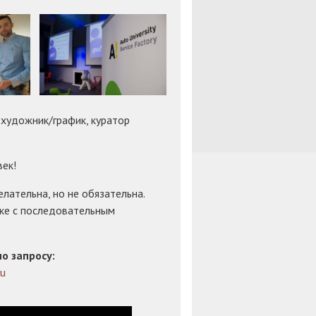
художник/график, куратор
ек!
лательна, но не обязательна.
ыке с последовательным
о запросу:
ru