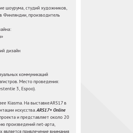
ение шоурума, студий художников,
в Финляндии, производитель
айна:
а»
ий дизайн
изуальных коммуникаций
агистров. Место проведения:
tentie 3, Espoo).
ее Kiasma. На выставке ARS17 в
тации искусства.
ARS17+ Online
проекта и представляет около 20
ию произведений net-арта,
х является привлечение внимания