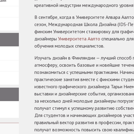
зайн
креативной индустрии международного уровня!
В сентябре, когда в Университете Алвара Аалт
сезон, Международная Школа Дизайна (IDS-Пет
финским Университетом стажировку для графич
дизайнеры
Университета Аалто
специально для
обучения молодых специалистов.
Изучать дизайн в Финляндии — лучший способ 
атмосферу, освоить базовые и новейшие течени
познакомиться с успешными практиками. Начи
практические занятия вместе с финскими студ
известного графического дизайнера Тарьи Нием
выставки и дизайнерские события, организован
за несколько дней молодые дизайнеры погрузя
получат стимул к успешному развитию собстве
Для студентов и начинающих дизайнеров участ
правильный вектор развития в профессии, пра
получат возможность повысить свою квалифик