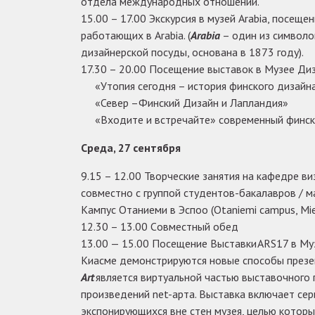
отдела международных отношений.
15.00 – 17.00 Экскурсия в музей Arabia, посещ
работающих в Arabia. (
Arabia
– один из символо
дизайнерской посуды, основана в 1873 году).
17.30 – 20.00 Посещение выставок в Музее Диз
«Утопия сегодня – история финского дизайн
«Север –Финский Дизайн и Лапландия»
«Входите и встречайте» современный финск
Среда, 27 сентября
9.15 – 12.00 Творческие занятия на кафедре в
совместно с группой студентов-бакалавров / м
Кампус Отаниеми в Эспоо (Otaniemi campus, Mies
12.30 – 13.00 Cовместный обед
13.00 — 15.00 Посещение Выставки ARS17 в Муз
Киасме демонстрируются новые способы презен
Art
является виртуальной частью выставочного 
произведений net-арта. Выставка включает сер
экспонирующихся вне стен музея, целью которы