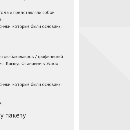
года и представляли собой
а.
синки, которые были основаны
ентов-бакалавров / графический
ия: Кампус Отаниеми в Эспоо
синки, которые были основаны
я.
у пакету