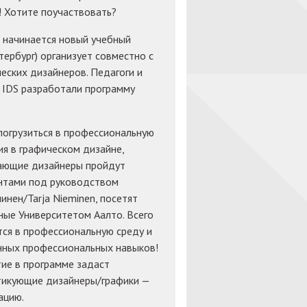
 Хотите поучаствовать?
о начинается новый учебный
ербург) организует совместно с
еских дизайнеров. Педагоги и
 IDS разработали программу
погрузиться в профессиональную
я в графическом дизайне,
нающие дизайнеры пройдут
ентами под руководством
инен/Tarja Nieminen, посетят
ные Университетом Аалто. Всего
тся в профессиональную среду и
нных профессиональных навыков!
ие в программе задаст
ктикующие дизайнеры/графики —
ацию.