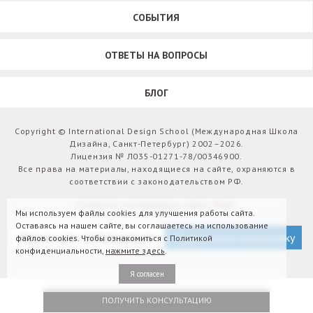
СОБЫТИЯ
ОТВЕТЫ НА ВОПРОСЫ
БЛОГ
Copyright © International Design School (Международная Школа
Дизайна, Санкт-Петербург) 2002–2026.
Лицензия № Л035-01271-78/00346900.
Все права на материалы, находящиеся на сайте, охраняются в
соответствии с законодательством РФ.
Развитие и поддержка сайта:
Webit
Мы используем файлы cookies для улучшения работы сайта.
Оставаясь на нашем сайте, вы соглашаетесь на использование
Версия для слабовидящих
Подписаться на рассылку
файлов cookies. Чтобы ознакомиться с Политикой
конфиденциальности,
нажмите здесь
.
Я согласен
ПОЛУЧИТЬ КОНСУЛЬТАЦИЮ