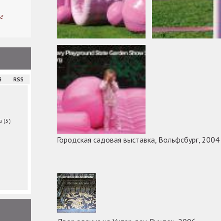
г
й
RSS
ма
(5)
Городская садовая выставка, Вольфсбург, 2004