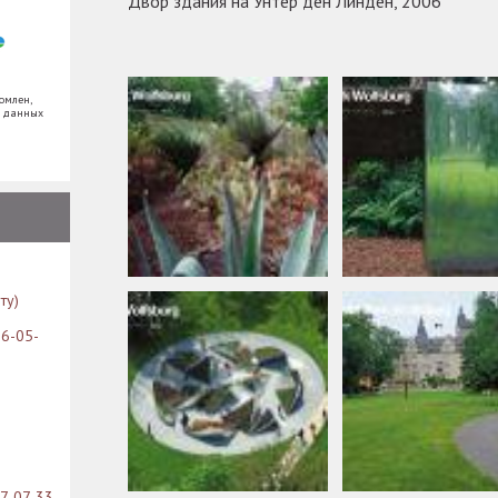
Двор здания на Унтер ден Линден, 2006
омлен,
х данных
ту)
26-05-
07-07-33