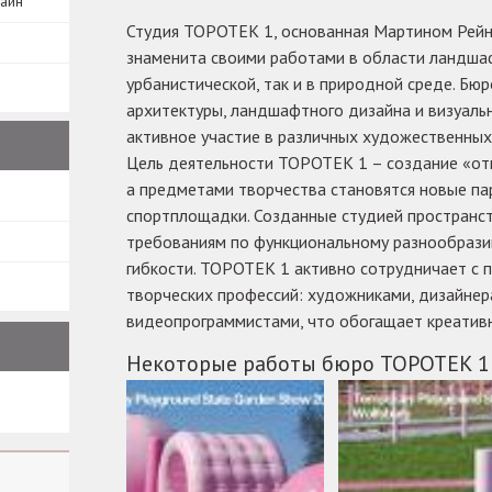
зайн
Студия TOPOTEK 1, основанная Мартином Рейно
знаменита своими работами в области ландшаф
урбанистической, так и в природной среде. Бю
архитектуры, ландшафтного дизайна и визуальн
активное участие в различных художественных
Цель деятельности TOPOTEK 1 – создание «от
а предметами творчества становятся новые пар
спортплощадки. Созданные студией пространс
требованиям по функциональному разнообрази
гибкости. TOPOTEK 1 активно сотрудничает с
творческих профессий: художниками, дизайнера
видеопрограммистами, что обогащает креатив
Некоторые работы бюро TOPOTEK 1