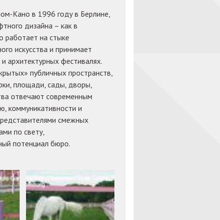
м-Кано в 1996 году в Берлине,
тного дизайна – как в
ро работает на стыке
ого искусства и принимает
 и архитектурных фестивалях.
крытых» публичных пространств,
ки, площади, сады, дворы,
тва отвечают современным
ю, коммуникативности и
 представителями смежных
ми по свету,
ный потенциал бюро.