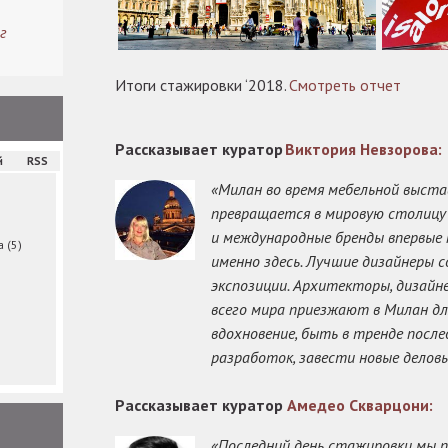
г
Итоги стажировки ‘2018.
Смотреть отчет
Рассказывает куратор
Виктория Невзорова:
й
RSS
«Милан во время мебельной выстав
превращается в мировую столицу 
и международные бренды впервые
ма
(5)
именно здесь. Лучшие дизайнеры 
экспозиции. Архитекторы, дизайн
всего мира приезжают в Милан дл
вдохновение, быть в тренде после
разработок, завести новые делов
Рассказывает куратор
Амедео Скварцони:
«Последний день стажировки мы