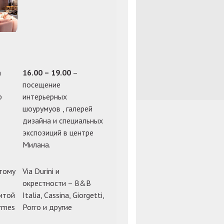
а
16.00 – 19.00
–
посещение
р
интерьерных
шоурумуов , галерей
дизайна и специальных
экспозиций в центре
Милана.
тому
Via Durini и
окрестности – B&B
итой
Italia, Cassina, Giorgetti,
ermes
Porro и другие