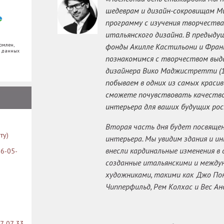
шедеврам и дизайн-сокровищам М
программу с изучения творчества
итальянского дизайна. В предыд
омлен,
фонды Акилле Кастильони и Франк
х данных
познакомимся с творчеством выд
дизайнера Вико Маджистретти (19
побываем в одних из самых красив
сможете почувствовать качество
интерьера для ваших будущих ро
Вторая часть дня будет посвящен
ту)
интерьера. Мы увидим здания и ин
внесли кардинальные изменения в 
26-05-
созданные итальянскими и межд
художниками, такими как Джо По
Чипперфильд, Рем Колхас и Вес Ан
07-07-33