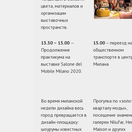
цвета, материалов и
организации
выставочных
пространств.
13.30 – 15.00
—
15.00
– переезд н
Продолжение
общественном
практикума на
транспорте в цент
выставке Salone del
Милана
Mobile Milano 2020.
Во время миланской
Прогулка по «золо
недели дизайна весь
кварталу моды»,
город превращается в
посещение знамен
дизайн-площадку:
галереи Nilufar, H
шоурумы известных
Maison и других