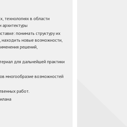
х, технологиях в области
и архитектуры
тавке: понимать структуру их
, находить новые возможности,
рименения решений,
териал для дальнейшей практики
дов многообразие возможностей
твенных работ.
Милана