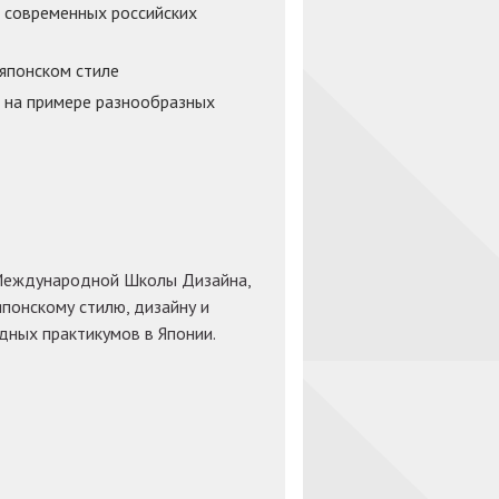
в современных российских
японском стиле
й на примере разнообразных
Международной Школы Дизайна,
японскому стилю, дизайну и
дных практикумов в Японии.