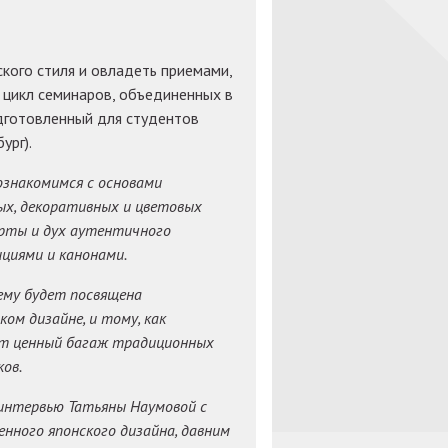
ского стиля и овладеть приемами,
 цикл семинаров, объединенных в
дготовленный для студентов
ург).
ознакомимся с основами
ых, декоративных и цветовых
ерты и дух аутентичного
ициями и канонами.
ему будет посвящена
ом дизайне, и тому, как
ют ценный багаж традиционных
ов.
интервью Татьяны Наумовой с
нного японского дизайна, давним