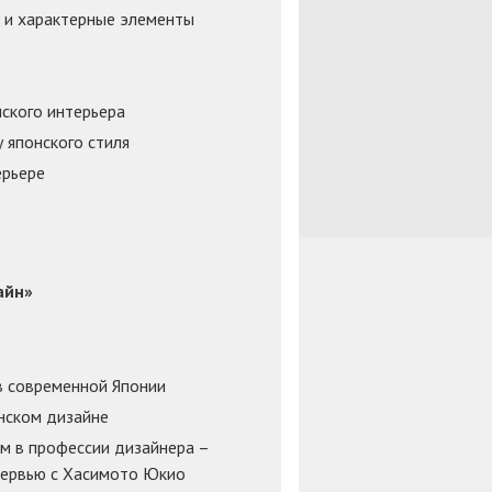
 и характерные элементы
ского интерьера
 японского стиля
ерьере
айн»
в современной Японии
нском дизайне
ом в профессии дизайнера –
тервью с Хасимото Юкио