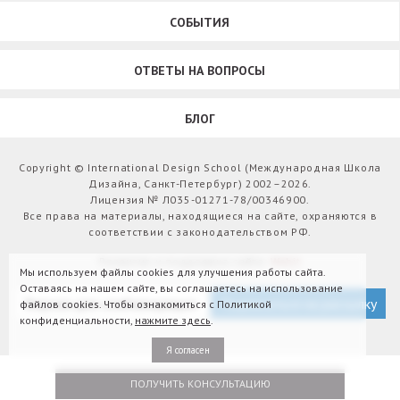
СОБЫТИЯ
ОТВЕТЫ НА ВОПРОСЫ
БЛОГ
Copyright © International Design School (Международная Школа
Дизайна, Санкт-Петербург) 2002–2026.
Лицензия № Л035-01271-78/00346900.
Все права на материалы, находящиеся на сайте, охраняются в
соответствии с законодательством РФ.
Развитие и поддержка сайта:
Webit
Мы используем файлы cookies для улучшения работы сайта.
Оставаясь на нашем сайте, вы соглашаетесь на использование
Версия для слабовидящих
Подписаться на рассылку
файлов cookies. Чтобы ознакомиться с Политикой
конфиденциальности,
нажмите здесь
.
Я согласен
ПОЛУЧИТЬ КОНСУЛЬТАЦИЮ