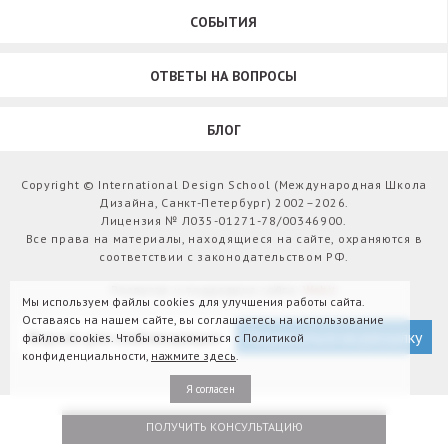
СОБЫТИЯ
ОТВЕТЫ НА ВОПРОСЫ
БЛОГ
Copyright © International Design School (Международная Школа
Дизайна, Санкт-Петербург) 2002–2026.
Лицензия № Л035-01271-78/00346900.
Все права на материалы, находящиеся на сайте, охраняются в
соответствии с законодательством РФ.
Развитие и поддержка сайта:
Webit
Мы используем файлы cookies для улучшения работы сайта.
Оставаясь на нашем сайте, вы соглашаетесь на использование
Версия для слабовидящих
Подписаться на рассылку
файлов cookies. Чтобы ознакомиться с Политикой
конфиденциальности,
нажмите здесь
.
Я согласен
ПОЛУЧИТЬ КОНСУЛЬТАЦИЮ