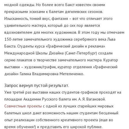
модной одежды. Но более всего Бакст известен своими
прекрасными эскизами к балетам дягилевских сезонов.
Изысканность, тонкий вкус, фантазия – вот что отличает этого
удивительного мастера, который до сих пор является
вдохновителем для многих художников. В этом году мы отмечаем
150-летие замечательного художника серебряного века Льва
Бакста. Студенты курса «Графический дизайн и реклама»
Международной Школы Дизайна (Санкт-Петербург) создали
серию плакатов о творчестве замечательного мастера. Куратор
выставки – художник/график, куратор отделения «Графический
дизайн» Галина Владимировна Метеличенко.
Запрос вернул пустой результат.
Уже третий раз выставки наших студентов-графиков проходят на
площадке Академии Русского балета им. А. Я. Вагановой.
Совместные проекты
с одной из лучших старейших мировых
балетных школ дают возможность нашим студентам бесценный
опыт реализации собственного креативного проекта (еще во
время обучения!) и представить его широкой публике.