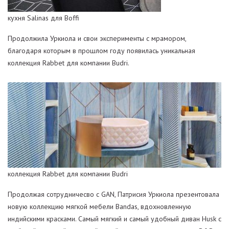
кухня Salinas для Boffi
Продолжила Уркиола и свои эксперименты с мрамором,
благодаря которым в прошлом году появилась уникальная
коллекция Rabbet для компании Budri.
коллекция Rabbet для компании Budri
Продолжая сотрудничесво с GAN, Патрисия Уркиола презентовала
новую коллекцию мягкой мебели Bandas, вдохновленную
индийскими красками. Самый мягкий и самый удобный диван Husk с