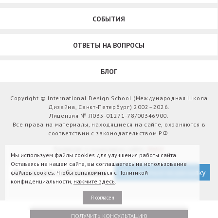
СОБЫТИЯ
ОТВЕТЫ НА ВОПРОСЫ
БЛОГ
Copyright © International Design School (Международная Школа
Дизайна, Санкт-Петербург) 2002–2026.
Лицензия № Л035-01271-78/00346900.
Все права на материалы, находящиеся на сайте, охраняются в
соответствии с законодательством РФ.
Развитие и поддержка сайта:
Webit
Мы используем файлы cookies для улучшения работы сайта.
Оставаясь на нашем сайте, вы соглашаетесь на использование
Версия для слабовидящих
Подписаться на рассылку
файлов cookies. Чтобы ознакомиться с Политикой
конфиденциальности,
нажмите здесь
.
Я согласен
ПОЛУЧИТЬ КОНСУЛЬТАЦИЮ