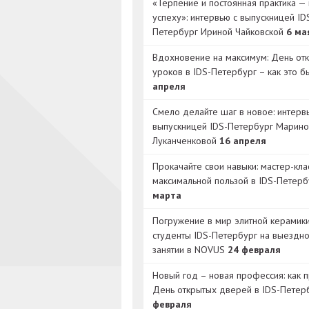
«Терпение и постоянная практика — 
успеху»: интервью с выпускницей ID
Петербург Ириной Чайковской
6 ма
Вдохновение на максимум: День от
уроков в IDS-Петербург – как это 
апреля
Смело делайте шаг в новое: интерв
выпускницей IDS-Петербург Марино
Луканченковой
16 апреля
Прокачайте свои навыки: мастер-кла
максимальной пользой в IDS-Петер
марта
Погружение в мир элитной керамик
студенты IDS-Петербург на выездн
занятии в NOVUS
24 февраля
Новый год – новая профессия: как 
День открытых дверей в IDS-Петер
февраля