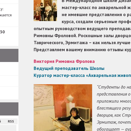
В Международной Школе Дизай
мастер-класс по акварельной ж
у:
не имевшие представления о р
жается
курса, создали серьезные про
опытным руководством ведущего преподав
30
Римовны Фроловой. Роскошные залы дворцов
Таврического, Эрмитажа – как нельзя лучше
Представляем вашему вниманию отзывы кура
Виктория Римовна Фролова
Ведущий преподаватель Школы
Куратор мастер-класса «Акварельная живоп
“Студенты до на
представления о
приложили много
блестящего резу
дворцов, как Стр
Эрмитаж, почет
й
RSS
обогащает — ау