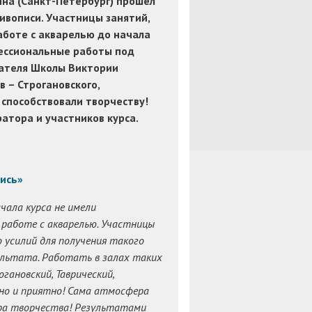
на (Санкт-Петербург) прошел
ивописи. Участницы занятий,
аботе с акварелью до начала
фессиональные работы под
ателя Школы Виктории
 – Строгановского,
 способствовали творчеству!
тора и участников курса.
ись»
чала курса не имели
 работе с акварелью. Участницы
 усилий для получения такого
льтата. Работать в залах таких
огановский, Таврический,
но и приятно! Сама атмосфера
ра творчества! Результатами