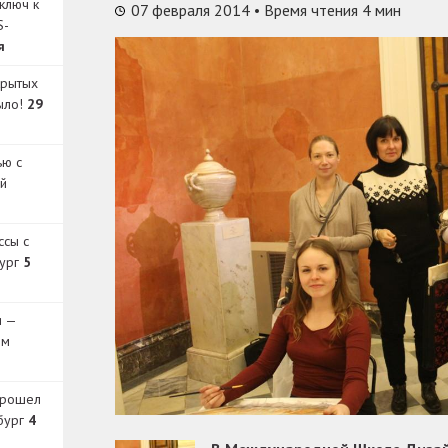
ключ к
07 февраля 2014
• Время чтения 4 мин
S-
я
крытых
было!
29
ью с
й
ссы с
бург
5
и —
ом
прошел
бург
4