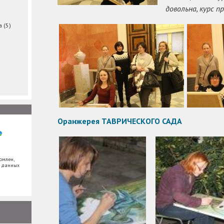
довольна, курс п
ма
(5)
Оранжерея ТАВРИЧЕСКОГО САДА
омлен,
х данных