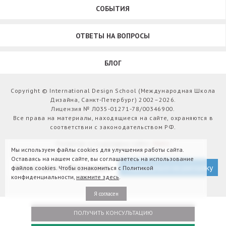
СОБЫТИЯ
ОТВЕТЫ НА ВОПРОСЫ
БЛОГ
Copyright © International Design School (Международная Школа
Дизайна, Санкт-Петербург) 2002–2026.
Лицензия № Л035-01271-78/00346900.
Все права на материалы, находящиеся на сайте, охраняются в
соответствии с законодательством РФ.
Развитие и поддержка сайта:
Webit
Мы используем файлы cookies для улучшения работы сайта.
Оставаясь на нашем сайте, вы соглашаетесь на использование
Версия для слабовидящих
Подписаться на рассылку
файлов cookies. Чтобы ознакомиться с Политикой
конфиденциальности,
нажмите здесь
.
Я согласен
ПОЛУЧИТЬ КОНСУЛЬТАЦИЮ