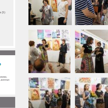
ма
(5)
омлен,
х данных