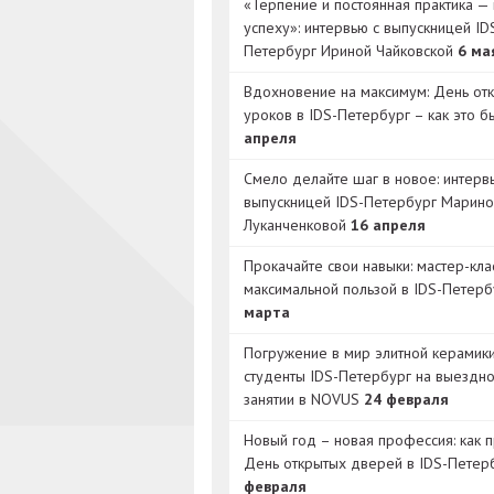
«Терпение и постоянная практика — 
успеху»: интервью с выпускницей ID
Петербург Ириной Чайковской
6 ма
Вдохновение на максимум: День от
уроков в IDS-Петербург – как это 
апреля
Смело делайте шаг в новое: интерв
выпускницей IDS-Петербург Марино
Луканченковой
16 апреля
Прокачайте свои навыки: мастер-кла
максимальной пользой в IDS-Петер
марта
Погружение в мир элитной керамик
студенты IDS-Петербург на выездн
занятии в NOVUS
24 февраля
Новый год – новая профессия: как 
День открытых дверей в IDS-Петер
февраля