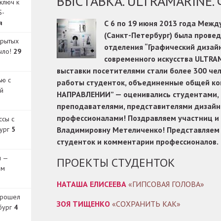
ВЫСТАВКА. ULTRAMARINE
ключ к
S-
я
С 6 по 19 июня 2013 года Меж
(Санкт-Петербург) была прове
крытых
отделения “Графический дизайн
было!
29
современного искусства ULTRA
выставки посетителями стали более 300 че
ью с
работы студенток, объединенные общей к
й
НАПРАВЛЕНИИ” — оценивались студентами, 
преподавателями, представителями дизайн
профессионалами! Поздравляем участниц и 
ссы с
бург
5
Владимировну Метеличенко! Представляем
студенток и комментарии профессионалов.
и —
ПРОЕКТЫ СТУДЕНТОК
ом
НАТАША ЕЛИСЕЕВА
«ГИПСОВАЯ ГОЛОВА»
прошел
ЗОЯ ТИЩЕНКО
«СОХРАНИТЬ КАК»
бург
4