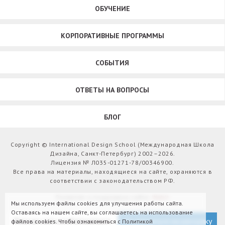
ОБУЧЕНИЕ
КОРПОРАТИВНЫЕ ПРОГРАММЫ
СОБЫТИЯ
ОТВЕТЫ НА ВОПРОСЫ
БЛОГ
Copyright © International Design School (Международная Школа
Дизайна, Санкт-Петербург) 2002–2026.
Лицензия № Л035-01271-78/00346900.
Все права на материалы, находящиеся на сайте, охраняются в
соответствии с законодательством РФ.
Развитие и поддержка сайта:
Webit
Мы используем файлы cookies для улучшения работы сайта.
Оставаясь на нашем сайте, вы соглашаетесь на использование
Версия для слабовидящих
Подписаться на рассылку
файлов cookies. Чтобы ознакомиться с Политикой