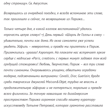
одну страницу». Св. Августин.
Возвращаясь из очередной поездки, я всегда вспоминаю эти слова,
так произошло и сейчас, по возвращению из Парижа…
Только четыре дня, а какой коллаж воспоминаний! удалось
«прочесть целую главу»! =) День первый: «Шарль де Голль» в снегу –
удивительно, почти как дома. Из окна самолета уже успели
увидеть Эйфиль – невероятно, и правда мы прилетели в Париж.
Приземлились -ураааа! Аэропорт. На плакате нас встречает яркое
сердце с надписью «Paris, creation», с первых минут задавая тон всей
грядущей стажировки! Любовь, Творчество, Париж – все три слова
почти синонимы. Очаровываясь улицами, обвитыми оградами
модерна, подсвеченными витринами: Cavalli, Dior, Guerlain, бродя
среди творческих джунглей Maison&Оbjet, трудно не впасть в
продолжительную эйфорию и не потеряться, морально и прежде
всего физически. За точную навигацию по дизайнерским
пространствам Парижа огромное спасибо нашему куратору-
искусствоведу Татьяне Петровой, которая грамотно расставила