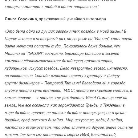
которые смотрят с тобой в одном направлении.”
Ольга Сорокина
, практикующий дизайнер интерьера
«Это была одна из лучших заграничных поездок в моей жизни! В
Париж летела в четвертый раз, но впервые на “Maison”, хотя очень
давно мечтала попасть туда.. Понравилось даже больше, чем
Миланский “ISALONI”, возможно, благодаря большой и веселой
компании единомышленников: дизайнеров, архитекторов,
художников, искусствоведов.. Было невероятно весело, интересно,
познавательно. Спасибо огромное нашему куратору и Лидеру
группы дизайнеров – Петровой Татьяне! Благодаря ей я гораздо
глубже поняла суть выставки “M&O”, поняла ее скрытые мотивы, и
самое главное — я поняла, как рождаются Идеи! Самое ценное на
земле.. Мы все осознали, как зарождаются Тренды и Тенденции в
мире дизайна, причем, не только дизайна интерьеров, но и фешн-
дизайна, графического дизайна.. Мир искусства, моды, дизайна,
настолько взаимосвязан, что одно влияет на другое, иначе быть не
может. Так что мы наполнились морем Идей, Впечатлений,