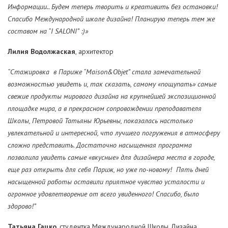
Информации.. Будем теперь творить и креативить без остановки!
Спасибо Международной школе дизайна! Планирую теперь тем же
составом на “I SALONI” :)»
Лилия Водолжаская
, архитектор
“Стажировка в Париже “Maison&Objet” стала замечательной
возможностью увидеть и, так сказать, самому «пощупать» самые
свежие продукты мирового дизайна на крупнейшей экспозиционной
площадке мира, а в прекрасном сопровождении преподавателя
Школы, Петровой Татьяны Юрьевны, показалась настолько
увлекательной и интересной, что лучшего погружения в атмосферу
сложно представить. Достаточно насыщенная программа
позволила увидеть самые «вкусные» для дизайнера места в городе,
еще раз открыть для себя Париж, но уже по-новому! Пять дней
насыщенной работы оставили приятное чувство усталости и
огромное удовлетворение от всего увиденного! Спасибо, было
здорово!”
Татьяна Гацко
, студентка Международной Школы Дизайна