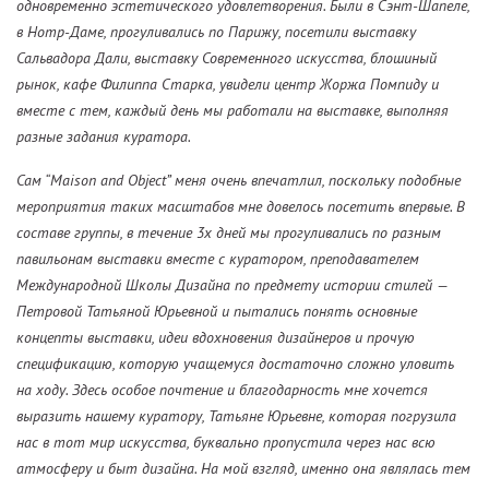
одновременно эстетического удовлетворения. Были в Сэнт-Шапеле,
в Нотр-Даме, прогуливались по Парижу, посетили выставку
Сальвадора Дали, выставку Современного искусства, блошиный
рынок, кафе Филиппа Старка, увидели центр Жоржа Помпиду и
вместе с тем, каждый день мы работали на выставке, выполняя
разные задания куратора.
Сам “Maison and Object” меня очень впечатлил, поскольку подобные
мероприятия таких масштабов мне довелось посетить впервые. В
составе группы, в течение 3х дней мы прогуливались по разным
павильонам выставки вместе c куратором, преподавателем
Международной Школы Дизайна по предмету истории стилей —
Петровой Татьяной Юрьевной и пытались понять основные
концепты выставки, идеи вдохновения дизайнеров и прочую
спецификацию, которую учащемуся достаточно сложно уловить
на ходу. Здесь особое почтение и благодарность мне хочется
выразить нашему куратору, Татьяне Юрьевне, которая погрузила
нас в тот мир искусства, буквально пропустила через нас всю
атмосферу и быт дизайна. На мой взгляд, именно она являлась тем