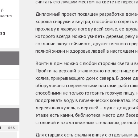
считать его лучшим местом на свете не переста
у:
Дипломный проект посвящен разработке дома-
жается
хороша снаружи и внутри, способного согреть 
прохладу в жаркую погоду всей семье, ее друзья
30
которого всегда можно увидеть деревья, реку 
создание экоустойчивого, дружественного при
полной жизни и здоровье людей в настоящем и
Войти в дом можно с любой стороны света и вы
Пройти на верхний этаж можно по лестнице вну
холма, прикрывающего дом с севера. В доме две
оборудованы современными плитами, работаю
способными не только готовить горячую пищу, 
подогревать воду в гигиенических комнатах. И
деревянная купель, в верхней – душ с дождево
этаже есть камин, библиотека, место для бесе
столовой и входа книжным стеллажом, резной 
й
RSS
Для старших есть спальня внизу с отдельным в