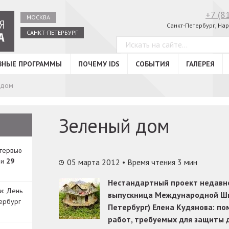
+7 (8
МОСКВА
Санкт-Петербург, Нар
САНКТ-ПЕТЕРБУРГ
ВНЫЕ ПРОГРАММЫ
ПОЧЕМУ IDS
СОБЫТИЯ
ГАЛЕРЕЯ
 дом
Зеленый дом
нтервью
ди
29
05 марта 2012
• Время чтения 3 мин
Нестандартный проект недавно
и: День
выпускница Международной Шк
ербург
Петербург) Елена Кудянова: п
работ, требуемых для защиты 