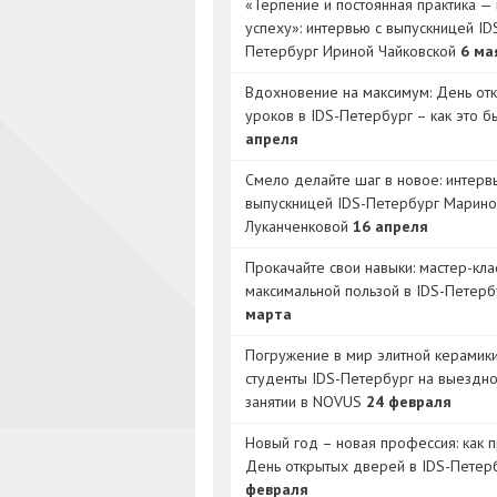
«Терпение и постоянная практика — 
успеху»: интервью с выпускницей ID
Петербург Ириной Чайковской
6 ма
Вдохновение на максимум: День от
уроков в IDS-Петербург – как это 
апреля
Смело делайте шаг в новое: интерв
выпускницей IDS-Петербург Марино
Луканченковой
16 апреля
Прокачайте свои навыки: мастер-кла
максимальной пользой в IDS-Петер
марта
Погружение в мир элитной керамик
студенты IDS-Петербург на выездн
занятии в NOVUS
24 февраля
Новый год – новая профессия: как 
День открытых дверей в IDS-Петер
февраля