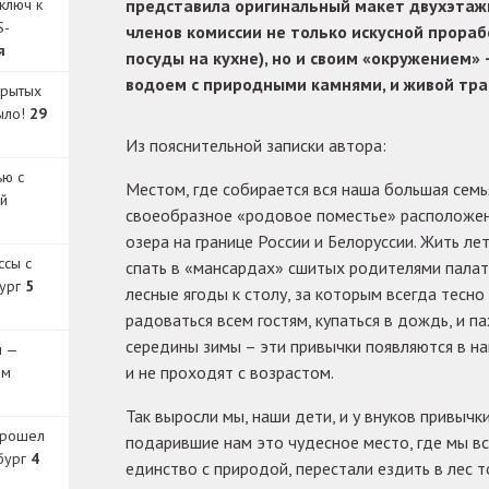
ключ к
представила оригинальный макет двухэтаж
S-
членов комиссии не только искусной прораб
я
посуды на кухне), но и своим «окружением
водоем с природными камнями, и живой тра
крытых
было!
29
Из пояснительной записки автора:
ью с
Местом, где собирается вся наша большая семь
й
своеобразное «родовое поместье» расположено
озера на границе России и Белоруссии. Жить ле
ссы с
спать в «мансардах» сшитых родителями палат
бург
5
лесные ягоды к столу, за которым всегда тесно
радоваться всем гостям, купаться в дождь, и п
середины зимы – эти привычки появляются в на
и —
и не проходят с возрастом.
ом
Так выросли мы, наши дети, и у внуков привычк
прошел
подарившие нам это чудесное место, где мы вс
бург
4
единство с природой, перестали ездить в лес т