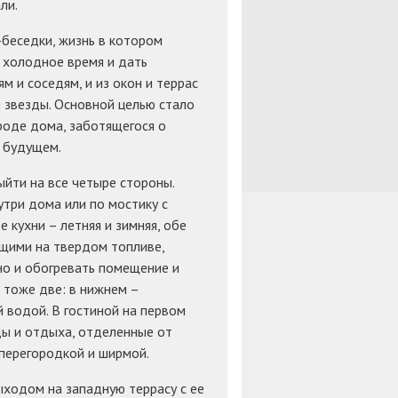
ли.
беседки, жизнь в котором
в холодное время и дать
м и соседям, и из окон и террас
и звезды. Основной целью стало
роде дома, заботящегося о
 будущем.
йти на все четыре стороны.
три дома или по мостику с
 кухни – летняя и зимняя, обе
щими на твердом топливе,
но и обогревать помещение и
х тоже две: в нижнем –
й водой. В гостиной на первом
ды и отдыха, отделенные от
перегородкой и ширмой.
ыходом на западную террасу с ее