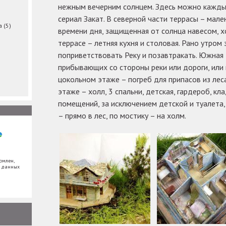
нежным вечерним солнцем. Здесь можно кажды
сериал Закат. В северной части террасы – мале
ма
(5)
времени дня, защищенная от солнца навесом, 
террасе – летняя кухня и столовая. Рано утром
поприветствовать Реку и позавтракать. Южная 
прибывающих со стороны реки или дороги, или
цокольном этаже – погреб для припасов из леса
этаже – холл, 3 спальни, детская, гардероб, кл
помещений, за исключением детской и туалета, 
– прямо в лес, по мостику – на холм.
омлен,
х данных