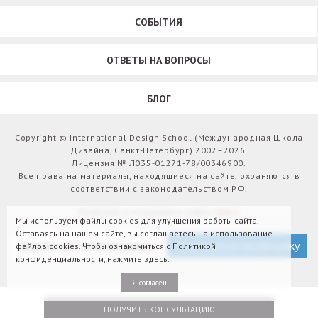
СОБЫТИЯ
ОТВЕТЫ НА ВОПРОСЫ
БЛОГ
Copyright © International Design School (Международная Школа
Дизайна, Санкт-Петербург) 2002–2026.
Лицензия № Л035-01271-78/00346900.
Все права на материалы, находящиеся на сайте, охраняются в
соответствии с законодательством РФ.
Развитие и поддержка сайта:
Webit
Мы используем файлы cookies для улучшения работы сайта.
Оставаясь на нашем сайте, вы соглашаетесь на использование
Версия для слабовидящих
Подписаться на рассылку
файлов cookies. Чтобы ознакомиться с Политикой
конфиденциальности,
нажмите здесь
.
Я согласен
ПОЛУЧИТЬ КОНСУЛЬТАЦИЮ