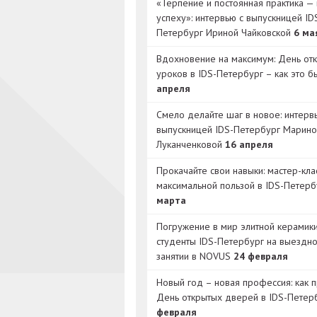
«Терпение и постоянная практика — 
успеху»: интервью с выпускницей ID
Петербург Ириной Чайковской
6 ма
Вдохновение на максимум: День от
уроков в IDS-Петербург – как это 
апреля
Смело делайте шаг в новое: интерв
выпускницей IDS-Петербург Марино
Луканченковой
16 апреля
Прокачайте свои навыки: мастер-кла
максимальной пользой в IDS-Петер
марта
Погружение в мир элитной керамик
студенты IDS-Петербург на выездн
занятии в NOVUS
24 февраля
Новый год – новая профессия: как 
День открытых дверей в IDS-Петер
февраля