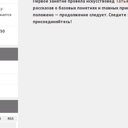
Первое занятие провела искусствовед
Тать
рассказав о базовых понятиях и главных при
у:
положено — продолжение следует. Следите 
жается
присоединяйтесь!
30
й
RSS