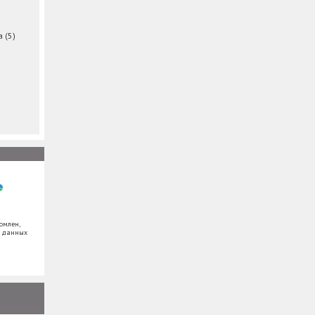
ма
(5)
омлен,
х данных