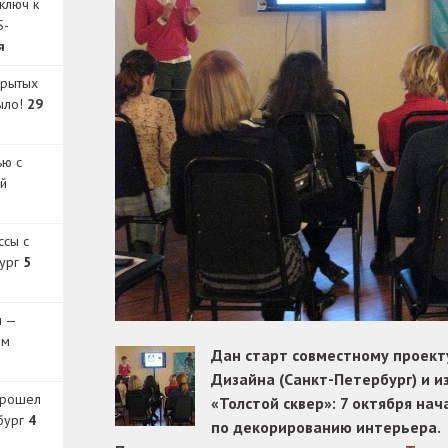
ключ к
S-
я
крытых
было!
29
ью с
й
ссы с
бург
5
и —
ом
Дан старт совместному проек
Дизайна (Санкт-Петербург) и и
прошел
«Толстой сквер»: 7 октября на
бург
4
по декорированию интерьера.