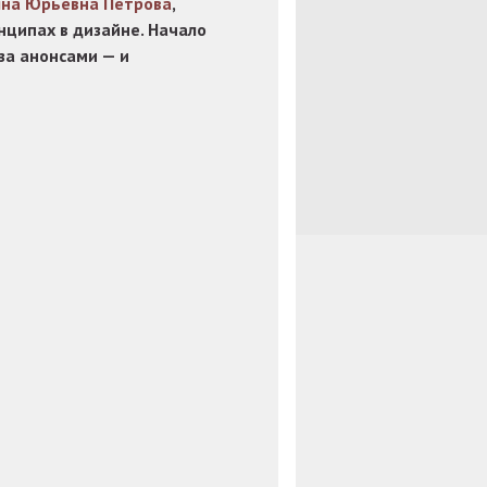
яна Юрьевна Петрова
,
нципах в дизайне. Начало
за анонсами — и