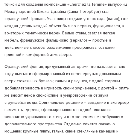
точкой для создания композиции «Cherchez la femme» выпускниц
Международной Школы Дизайна (Санкт-Петербург) стал
французский Прованс. Участницы создали уголок сада (патио), где
каждая деталь, каждый объект был, во-первых, функционален, а
во-вторых, тематически верен. Белые стены, светлая легкая
мебель, французское фальш-окно (зеркало) — простые и
действенные способы раздвижения пространства, создания
приятной и комфортной атмосферы.
Французский фонтан, придуманный авторами что называется «по
ходу пьесы» и сформированный из перевернутых донышками
вверх стеклянных бутылок, гальки и ракушек, с одной стороны
добавляет живость и игривость своим журчанием, с другой – опять
же вносит некое спокойствие и умиротворение от звука
струящейся воды. Оригинальное решение – введение в экстерьер
пальметты, дерева, сформированного в одной плоскости,
живописно украшающего стену и в то же время не требующего
дополнительного пространства. Отдельно хочется сказать о
мощении: крупные плиты, галька, синие стеклянные камешки и