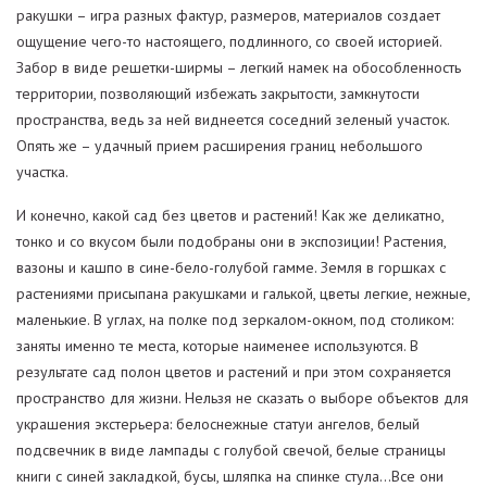
ракушки – игра разных фактур, размеров, материалов создает
ощущение чего-то настоящего, подлинного, со своей историей.
Забор в виде решетки-ширмы – легкий намек на обособленность
территории, позволяющий избежать закрытости, замкнутости
пространства, ведь за ней виднеется соседний зеленый участок.
Опять же – удачный прием расширения границ небольшого
участка.
И конечно, какой сад без цветов и растений! Как же деликатно,
тонко и со вкусом были подобраны они в экспозиции! Растения,
вазоны и кашпо в сине-бело-голубой гамме. Земля в горшках с
растениями присыпана ракушками и галькой, цветы легкие, нежные,
маленькие. В углах, на полке под зеркалом-окном, под столиком:
заняты именно те места, которые наименее используются. В
результате сад полон цветов и растений и при этом сохраняется
пространство для жизни. Нельзя не сказать о выборе объектов для
украшения экстерьера: белоснежные статуи ангелов, белый
подсвечник в виде лампады с голубой свечой, белые страницы
книги с синей закладкой, бусы, шляпка на спинке стула…Все они