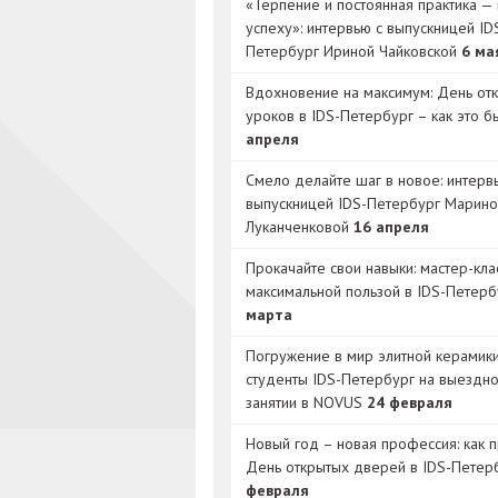
«Терпение и постоянная практика — 
успеху»: интервью с выпускницей ID
Петербург Ириной Чайковской
6 ма
Вдохновение на максимум: День от
уроков в IDS-Петербург – как это 
апреля
Смело делайте шаг в новое: интерв
выпускницей IDS-Петербург Марино
Луканченковой
16 апреля
Прокачайте свои навыки: мастер-кла
максимальной пользой в IDS-Петер
марта
Погружение в мир элитной керамик
студенты IDS-Петербург на выездн
занятии в NOVUS
24 февраля
Новый год – новая профессия: как 
День открытых дверей в IDS-Петер
февраля