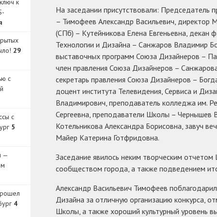
ключ к
На заседании присутствовали: Председатель 
S-
– Тимофеев Александр Васильевич, директор
я
(СПб) – Кутейникова Елена Евгеньевна,
декан ф
крытых
Технологии и Дизайна – Санжаров Владимир Б
было!
29
выставочных программ Союза Дизайнеров – Па
член правления Союза Дизайнеров – Санжарова
ью с
секретарь правления Союза Дизайнеров – Богд
й
доцент института Телевидения, Сервиса и Диза
Владимирович, преподаватель колледжа им. Р
Сергеевна, преподаватели Школы – Чернышев 
ссы с
Котельникова Александра Борисовна, завуч ве
бург
5
Майер Катерина Готфридовна.
и —
Заседание явилось неким творческим отчетом
ом
сообществом города, а также подведением ито
Александр Васильевич Тимофеев поблагодар
прошел
Дизайна за отличную организацию конкурса, о
бург
4
Школы, а также хороший культурный уровень вы