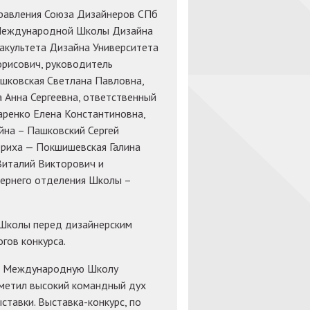
правления Союза Дизайнеров СПб
 Международной Школы Дизайна
акультета Дизайна Университета
орисович, руководитель
шковская Светлана Павловна,
 Анна Сергеевна, ответственный
аренко Елена Константиновна,
йна – Пашковский Сергей
ериха — Покшишевская Галина
Виталий Викторович и
чернего отделения Школы –
 Школы перед дизайнерским
гов конкурса.
ил Международную Школу
тметил высокий командный дух
ставки. Выставка-конкурс, по