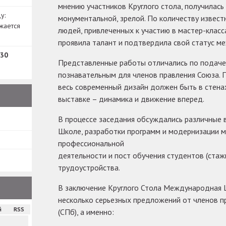
мнению участников Круглого стола, получилас
у:
монументальной, зрелой. По количеству извест
жается
людей, привлеченных к участию в мастер-клас
проявила талант и подтвердила свой статус м
30
Представленные работы отличались по подаче
познавательным для членов правления Союза. 
весь современный дизайн должен быть в стенах
выставке – динамика и движение вперед.
В процессе заседания обсуждались различные 
Школе, разработки программ и модернизации м
профессиональной
деятельности и пост обучения студентов (стаж
трудоустройства.
В заключение Круглого Стола Международная 
несколько серьезных предложений от членов 
й
RSS
(СПб), а именно: