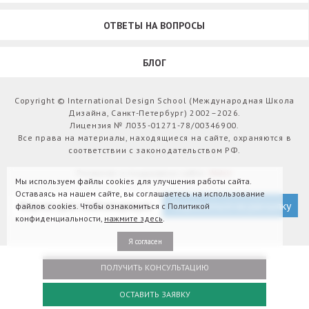
ОТВЕТЫ НА ВОПРОСЫ
БЛОГ
Copyright © International Design School (Международная Школа
Дизайна, Санкт-Петербург) 2002–2026.
Лицензия № Л035-01271-78/00346900.
Все права на материалы, находящиеся на сайте, охраняются в
соответствии с законодательством РФ.
Развитие и поддержка сайта:
Webit
Мы используем файлы cookies для улучшения работы сайта.
Оставаясь на нашем сайте, вы соглашаетесь на использование
Версия для слабовидящих
Подписаться на рассылку
файлов cookies. Чтобы ознакомиться с Политикой
конфиденциальности,
нажмите здесь
.
Я согласен
ПОЛУЧИТЬ КОНСУЛЬТАЦИЮ
ОСТАВИТЬ ЗАЯВКУ
Оплатить