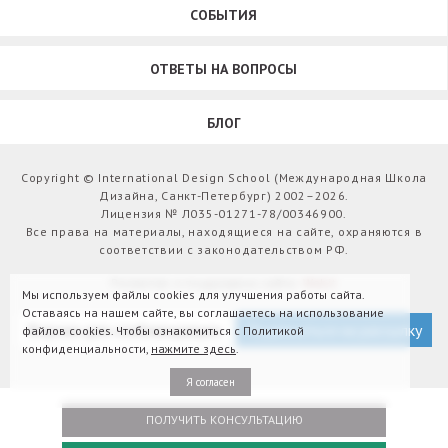
СОБЫТИЯ
ОТВЕТЫ НА ВОПРОСЫ
БЛОГ
Copyright © International Design School (Международная Школа
Дизайна, Санкт-Петербург) 2002–2026.
Лицензия № Л035-01271-78/00346900.
Все права на материалы, находящиеся на сайте, охраняются в
соответствии с законодательством РФ.
Развитие и поддержка сайта:
Webit
Мы используем файлы cookies для улучшения работы сайта.
Оставаясь на нашем сайте, вы соглашаетесь на использование
Версия для слабовидящих
Подписаться на рассылку
файлов cookies. Чтобы ознакомиться с Политикой
конфиденциальности,
нажмите здесь
.
Я согласен
ПОЛУЧИТЬ КОНСУЛЬТАЦИЮ