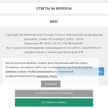
ОТВЕТЫ НА ВОПРОСЫ
БЛОГ
Copyright © International Design School (Международная Школа
Дизайна, Санкт-Петербург) 2002–2026.
Лицензия № Л035-01271-78/00346900.
Все права на материалы, находящиеся на сайте, охраняются в
соответствии с законодательством РФ.
Развитие и поддержка сайта:
Webit
Мы используем файлы cookies для улучшения работы сайта.
Оставаясь на нашем сайте, вы соглашаетесь на использование
Версия для слабовидящих
Подписаться на рассылку
файлов cookies. Чтобы ознакомиться с Политикой
конфиденциальности,
нажмите здесь
.
Я согласен
ПОЛУЧИТЬ КОНСУЛЬТАЦИЮ
ОСТАВИТЬ ЗАЯВКУ
Оплатить