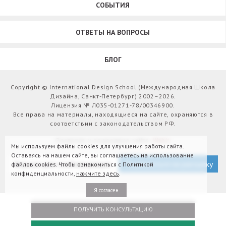
СОБЫТИЯ
ОТВЕТЫ НА ВОПРОСЫ
БЛОГ
Copyright © International Design School (Международная Школа
Дизайна, Санкт-Петербург) 2002–2026.
Лицензия № Л035-01271-78/00346900.
Все права на материалы, находящиеся на сайте, охраняются в
соответствии с законодательством РФ.
Развитие и поддержка сайта:
Webit
Мы используем файлы cookies для улучшения работы сайта.
Оставаясь на нашем сайте, вы соглашаетесь на использование
Версия для слабовидящих
Подписаться на рассылку
файлов cookies. Чтобы ознакомиться с Политикой
конфиденциальности,
нажмите здесь
.
Я согласен
ПОЛУЧИТЬ КОНСУЛЬТАЦИЮ